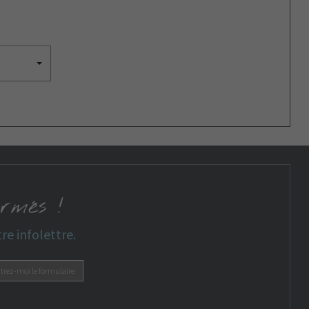
s
ormés !
re infolettre.
ntrez-moi le formulaire