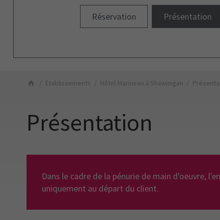
Réservation
Présentation
Établissements
Hôtel Marineau à Shawinigan
Présenta
Présentation
Dans le cadre de la pénurie de main d'oeuvre, l'e
uniquement au départ du client.