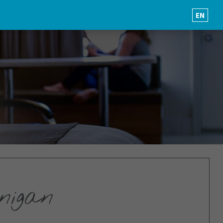
EN
nigan