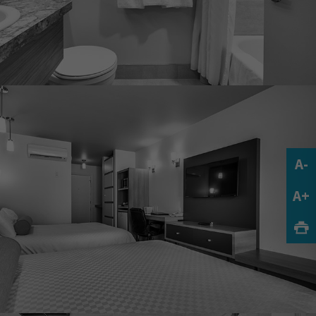
A-
A+