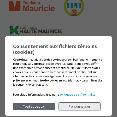
Consentement aux fichiers témoins
(cookies)
Ce site Internet fait usage de cookies pour son bon fonctionnement et
pour analyser votre interaction avec lui, dans le but de vous offrir
une expérience personnalisée et améliorée. Nous n'utiliserons des
# CITQ : Hôtel Marineau Shawinigan 015960,
cookies que si vous donnez votre consentement en cliquant sur
Hôtel Marineau Mattawin 014814,
«Tout accepter». Vous avez également la possibilité de gérer vos
Hôtel Marineau La Tuque 043293,
préférences en matière de cookies en accédant aux paramètres via
Hôtel Marineau Centre 041403
le bouton «Personnaliser».
Politique de confidentialité
|
Gérer mes témoins (cookies)
Pour plus d’information, lisez notre
politique de confidentialité
.
© 2026
Hôtels Marineau
Tout accepter
Personnaliser
Conception
&
Hébergement
ADN communication